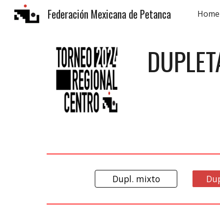
Federación Mexicana de Petanca
Home
Sk
DUPLET
Dupl. mixto
Dup