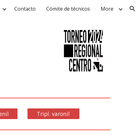
Contacto
Cómite de técnicos
More
ion
enil
Tripl. varonil