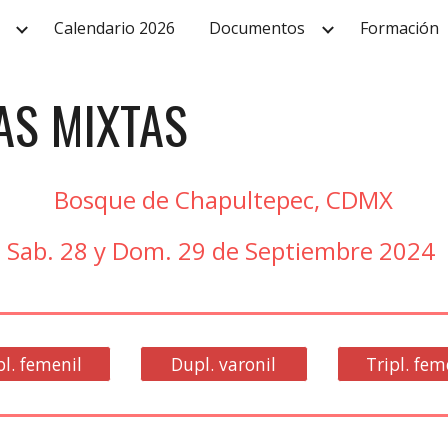
Calendario 2026
Documentos
Formación
ip to main content
Skip to navigat
AS MIXTAS
Bosque de Chapultepec, CDMX
Sab
.
28
y Dom
.
2
9
de Septiembre 2024
l. femenil
Dupl. varonil
Tripl. fem